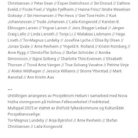
Christiansen // Peter Dean // Espen Dietrichson // Siri Ensrud // Cathine
Evelid // Frode Fivel // Vigdis Fjellheim // Hanne Friis// Sindre Wexelsen
Goksøyr // Siri Hermansen // Per Hess // Geir Tore Holm // Kurt
Johannessen // Trude Johansen // Laila Kongevold // Karsten B.
Ekhougen Larsen // Yngvar Larsen // Jens Stegger Ledaal // Jørgen
Craig Lello // Linda Lerseth // Tonje Li // Malakias Liebmann // Hege
Liseth // Tor-Magnus Lundeby // Josefine Lyche // Elise By Olsen //
Jonas Qvale // Arne Revheim // Yngvild K. Rolland // Kristin Romberg //
Arne Rygg // Christoffer Schou // Stefan Schröder // Annika
Simonsson // Signe Solberg // Charlotte Thiis-Evensen // Elisabeth
Thorsen // Trond Arne Vangen // True Solvang Vevatne // Petrine Vinje
// Aleksi Wildhagen // Jessica Williams // Snorre Ytterstad // Marit
Aanstad // Ann Kristin Aas
•••
Utstillingen arrangeres av Prosjektrom Helium i samarbeid med Nova
Hutha visningsrom på Holmen Fellesverksted i Fredrikstad.
Multippel 2025 er støttet av Østfold fylkeskommune og Kulturrådet
Prosjektansvarlige:
Tor-Magnus Lundeby // Anja Bjørshol // Arne Revheim // Stefan
Christiansen // Laila Kongevold